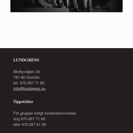
LUNDGRENS
Morbyvägen 34
781 60 Gustafs
tel. 070-357 71 65
info@lundgrens.nu
Öppettider
För grupper enligt överenskommelse
ring 070-357 71 65
eller 070-327 61 50