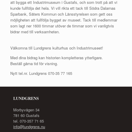
att bygga ett Industrimuseum i Gustafs, och som trott på att vi
kunde fullfölja det hela. Vi vill rikta ett tack till Södra Dalarnas
Sparbank, Säters Kommun och Länsstyrelsen som gett oss
möjligheten att fullfölja bygget av museet. Tack till medlemmar
som lagt ner 1600 timmar utöver de timmar som vi vanligtvis
bidrar med till verksamheten.
Välkomna till Lundgrens kulturhus och Industrimuseet!
Med dina bidrag kan historien kompletteras ytterligare.
Beställ gärna tid för visning.
Nytt tel.nr. Lundgrens 070-35 77 165
LUNDGRENS
Morbyvägen 34
781 60 Gustafs
tel. 070-357 71 65
info@lundgrens.nu